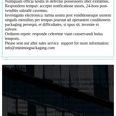
Numquam officia nostra in defectus possessores uber eximimus.
Respondens tempus: accepto notificatione usoris, 24-hora post-
venditio subsidii cavemus.
Investigatio electronica: turma nostra post venditionesque usorem
singulis mensibus per tempus praestat ad operantem conditionem
packaging persequi, et difficultates, si opus sit, invenire et
solvere.
Ordinem repete: responde celerrime viam conservandi huius
temporis.
Please sent our after sales service support for more information:
info@minimoqpackaging.com
De nobis
HuiZhou VIVIBetter packaging Co, Ltd condita est in 2015
cum obsideri 1 decies Yuan.Plus quam 50 operarii sunt, inter 5
technicos in officina cum 1000 metris quadratis, quae annui
crassitudo productionis 5 millium Yuan attigit.Munus ex
consilio providere possumus, ut processus post excudendi.
Ad meliorem progressionem VIVIBetter upgrade ac
reformare comprehendendo erit ad eius aemulationem et
potentiam confirmandam.VIVIBetter urget qualitatem consilii