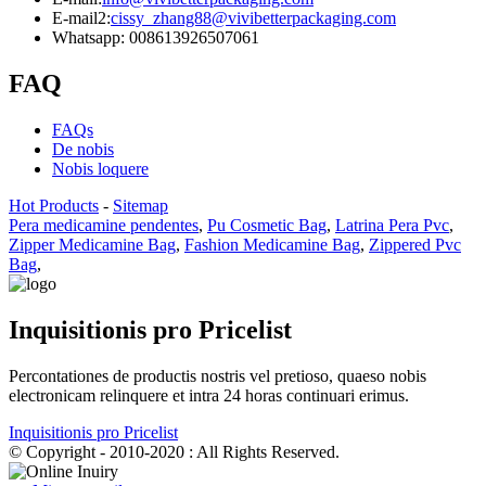
E-mail2:
cissy_zhang88@vivibetterpackaging.com
Whatsapp: 008613926507061
FAQ
FAQs
De nobis
Nobis loquere
Hot Products
-
Sitemap
Pera medicamine pendentes
,
Pu Cosmetic Bag
,
Latrina Pera Pvc
,
Zipper Medicamine Bag
,
Fashion Medicamine Bag
,
Zippered Pvc
Bag
,
Inquisitionis pro Pricelist
Percontationes de productis nostris vel pretioso, quaeso nobis
electronicam relinquere et intra 24 horas continuari erimus.
Inquisitionis pro Pricelist
© Copyright - 2010-2020 : All Rights Reserved.