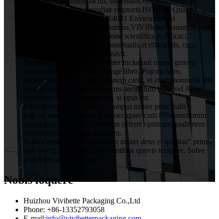
totius participationis baculi, sustentans emendationem et
obligationem omni custodiae emptoris.ISO9001 Quality
Assurance System and ISO14001 Environmental
Management System constituimus.VIVIBetter bonam famam
a clientibus cum administratione scientifica et efficaci,
qualitatis rationabilis pretii, punctualis et efficientis, cum
servitio OEM et ODM acquisivit.
Summa producta in VIVIBetter includunt omnia genera
haedos libro et sono libro, tange libro, Pop up libro,
adnormalem librum, salutationem card., et etiam nonnulla alia
products packaging.Facimus res secundum PDF vel AI ex
clientibus vel consilio pro eis, si opus est.
Internationalis mercatus est campus noster principalis
pugnae.total buisiness a foris occupare cum 80% nostrorum
societatum audemus. Speramus offerre optimam qualitatem
clientibus ex toto orbe terrarum.
Nostra sententia est "Customer noster deus et qualitas" primo
loco ponitur. Cogitare pro clientibus quovis tempore. Solve
problema ad prioritatem"
Nobis loquere
Huizhou Vivibette Packaging Co.,Ltd
Phone: +86-13352793058
E-mail:
info@vivibetterpackaging.com