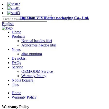
HuiZhou VIVIBetter packaging Co., Ltd.
English
Home
Products
Normal haedos libri
Abnormes haedos libri
News
alias nuntium
De nobis
FAQs
Service
OEM/ODM Service
Warranty Policy
Nobis loquere
alius
Home
Warranty Policy
Warranty Policy