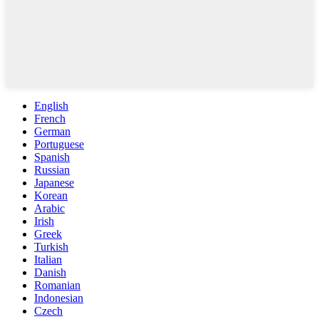
English
French
German
Portuguese
Spanish
Russian
Japanese
Korean
Arabic
Irish
Greek
Turkish
Italian
Danish
Romanian
Indonesian
Czech