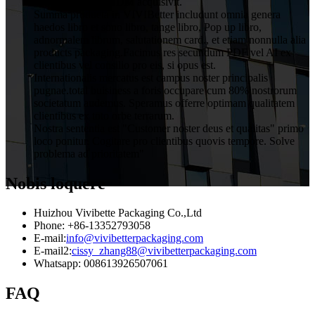
servitio OEM et ODM acquisivit.
Summa producta in VIVIBetter includunt omnia genera
haedos libro et sono libro, tange libro, Pop up libro,
adnormalem librum, salutationem card., et etiam nonnulla alia
products packaging.Facimus res secundum PDF vel AI ex
clientibus vel consilio pro eis, si opus est.
Internationalis mercatus est campus noster principalis
pugnae.total buisiness a foris occupare cum 80% nostrorum
societatum audemus. Speramus offerre optimam qualitatem
clientibus ex toto orbe terrarum.
Nostra sententia est "Customer noster deus et qualitas" primo
loco ponitur. Cogitare pro clientibus quovis tempore. Solve
problema ad prioritatem"
Nobis loquere
Huizhou Vivibette Packaging Co.,Ltd
Phone: +86-13352793058
E-mail:
info@vivibetterpackaging.com
E-mail2:
cissy_zhang88@vivibetterpackaging.com
Whatsapp: 008613926507061
FAQ