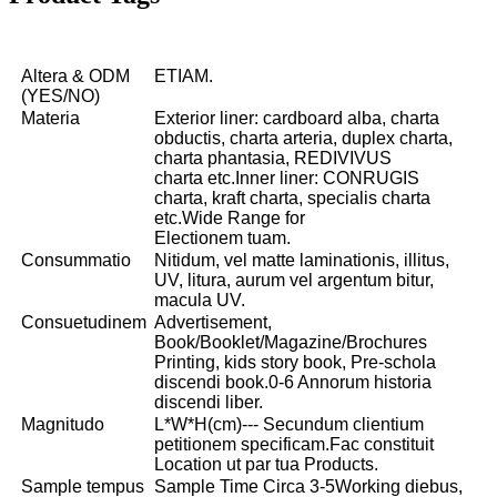
Altera & ODM
ETIAM.
(YES/NO)
Materia
Exterior liner: cardboard alba, charta
obductis, charta arteria, duplex charta,
charta phantasia, REDIVIVUS
charta etc.Inner liner: CONRUGIS
charta, kraft charta, specialis charta
etc.Wide Range for
Electionem tuam.
Consummatio
Nitidum, vel matte laminationis, illitus,
UV, litura, aurum vel argentum bitur,
macula UV.
Consuetudinem
Advertisement,
Book/Booklet/Magazine/Brochures
Printing, kids story book, Pre-schola
discendi book.0-6 Annorum historia
discendi liber.
Magnitudo
L*W*H(cm)--- Secundum clientium
petitionem specificam.Fac constituit
Location ut par tua Products.
Sample tempus
Sample Time Circa 3-5Working diebus,