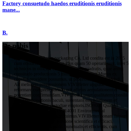
Factory consuetudo haedos eruditionis eruditionis
mane...
B.
De nobis
HuiZhou VIVIBetter packaging Co, Ltd condita est in 2015
cum obsideri 1 decies Yuan.Plus quam 50 operarii sunt, inter 5
technicos in officina cum 1000 metris quadratis, quae annui
crassitudo productionis 5 millium Yuan attigit.Munus ex
consilio providere possumus, ut processus post excudendi.
Ad meliorem progressionem VIVIBetter upgrade ac
reformare comprehendendo erit ad eius aemulationem et
potentiam confirmandam.VIVIBetter urget qualitatem consilii
totius participationis baculi, sustentans emendationem et
obligationem omni custodiae emptoris.ISO9001 Quality
Assurance System and ISO14001 Environmental
Management System constituimus.VIVIBetter bonam famam
a clientibus cum administratione scientifica et efficaci,
qualitatis rationabilis pretii, punctualis et efficientis, cum