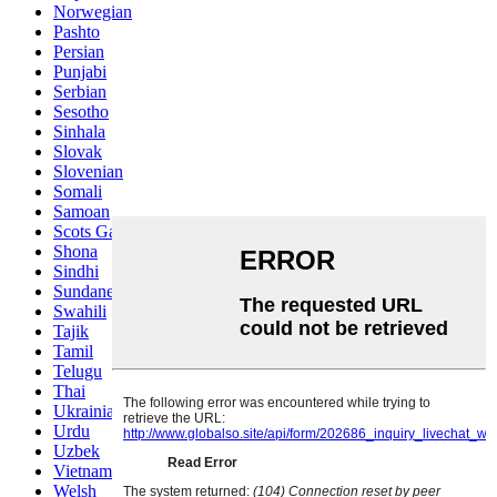
Norwegian
Pashto
Persian
Punjabi
Serbian
Sesotho
Sinhala
Slovak
Slovenian
Somali
Samoan
Scots Gaelic
Shona
Sindhi
Sundanese
Swahili
Tajik
Tamil
Telugu
Thai
Ukrainian
Urdu
Uzbek
Vietnamese
Welsh