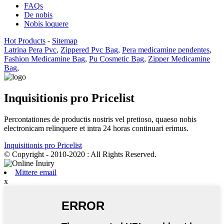
FAQs
De nobis
Nobis loquere
Hot Products
-
Sitemap
Latrina Pera Pvc
,
Zippered Pvc Bag
,
Pera medicamine pendentes
,
Fashion Medicamine Bag
,
Pu Cosmetic Bag
,
Zipper Medicamine
Bag
,
Inquisitionis pro Pricelist
Percontationes de productis nostris vel pretioso, quaeso nobis
electronicam relinquere et intra 24 horas continuari erimus.
Inquisitionis pro Pricelist
© Copyright - 2010-2020 : All Rights Reserved.
Mittere email
x