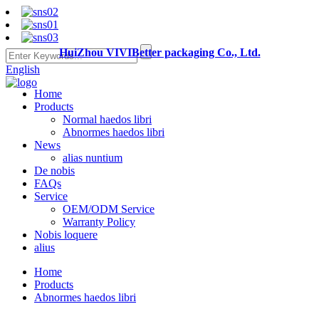
HuiZhou VIVIBetter packaging Co., Ltd.
English
Home
Products
Normal haedos libri
Abnormes haedos libri
News
alias nuntium
De nobis
FAQs
Service
OEM/ODM Service
Warranty Policy
Nobis loquere
alius
Home
Products
Abnormes haedos libri