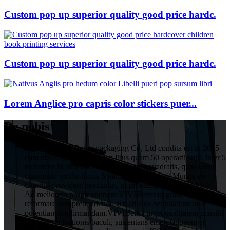
Custom pop up superior quality good price hardc.
Custom pop up superior quality good price hardc.
Lorem Anglice pro capris color stickers puer...
De nobis
HuiZhou VIVIBetter packaging Co, Ltd condita est in 2015
cum obsideri 1 decies Yuan.Plus quam 50 operarii sunt, inter 5
technicos in officina cum 1000 metris quadratis, quae annui
crassitudo productionis 5 millium Yuan attigit.Munus ex
consilio providere possumus, ut processus post excudendi.
Ad meliorem progressionem VIVIBetter upgrade ac
reformare comprehendendo erit ad eius aemulationem et
potentiam confirmandam.VIVIBetter urget qualitatem consilii
totius participationis baculi, sustentans emendationem et