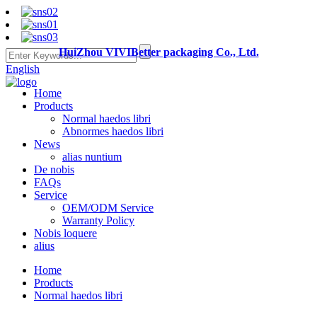
HuiZhou VIVIBetter packaging Co., Ltd.
English
Home
Products
Normal haedos libri
Abnormes haedos libri
News
alias nuntium
De nobis
FAQs
Service
OEM/ODM Service
Warranty Policy
Nobis loquere
alius
Home
Products
Normal haedos libri