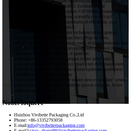
obligationem omni custodiae emptoris.ISO9001 Quality
Assurance System and ISO14001 Environmental
Management System constituimus.VIVIBetter bonam famam
a clientibus cum administratione scientifica et efficaci,
qualitatis rationabilis pretii, punctualis et efficientis, cum
servitio OEM et ODM acquisivit.
Summa producta in VIVIBetter includunt omnia genera
haedos libro et sono libro, tange libro, Pop up libro,
adnormalem librum, salutationem card., et etiam nonnulla alia
products packaging.Facimus res secundum PDF vel AI ex
clientibus vel consilio pro eis, si opus est.
Internationalis mercatus est campus noster principalis
pugnae.total buisiness a foris occupare cum 80% nostrorum
societatum audemus. Speramus offerre optimam qualitatem
clientibus ex toto orbe terrarum.
Nostra sententia est "Customer noster deus et qualitas" primo
loco ponitur. Cogitare pro clientibus quovis tempore. Solve
problema ad prioritatem"
Nobis loquere
Huizhou Vivibette Packaging Co.,Ltd
Phone: +86-13352793058
E-mail:
info@vivibetterpackaging.com
E-mail2:
cissy_zhang88@vivibetterpackaging.com