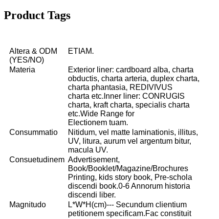
Product Tags
Altera & ODM
ETIAM.
(YES/NO)
Materia
Exterior liner: cardboard alba, charta
obductis, charta arteria, duplex charta,
charta phantasia, REDIVIVUS
charta etc.Inner liner: CONRUGIS
charta, kraft charta, specialis charta
etc.Wide Range for
Electionem tuam.
Consummatio
Nitidum, vel matte laminationis, illitus,
UV, litura, aurum vel argentum bitur,
macula UV.
Consuetudinem
Advertisement,
Book/Booklet/Magazine/Brochures
Printing, kids story book, Pre-schola
discendi book.0-6 Annorum historia
discendi liber.
Magnitudo
L*W*H(cm)--- Secundum clientium
petitionem specificam.Fac constituit