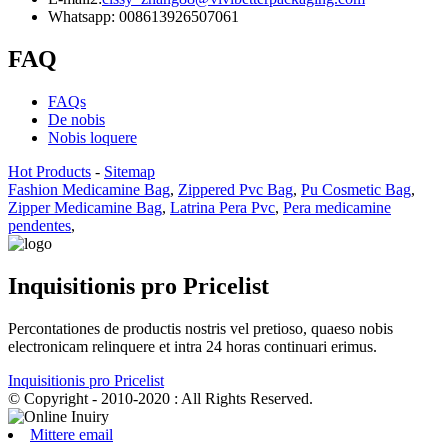
Whatsapp: 008613926507061
FAQ
FAQs
De nobis
Nobis loquere
Hot Products
-
Sitemap
Fashion Medicamine Bag
,
Zippered Pvc Bag
,
Pu Cosmetic Bag
,
Zipper Medicamine Bag
,
Latrina Pera Pvc
,
Pera medicamine
pendentes
,
Inquisitionis pro Pricelist
Percontationes de productis nostris vel pretioso, quaeso nobis
electronicam relinquere et intra 24 horas continuari erimus.
Inquisitionis pro Pricelist
© Copyright - 2010-2020 : All Rights Reserved.
Mittere email